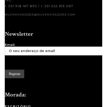
TEL.:
+ 351 918 167 895
/
+ 351 252 619 067
NUVEMVOADORA@NUVEMVOADORA.COM
Newsletter
Email:
Morada:
ESCRITÓRIO