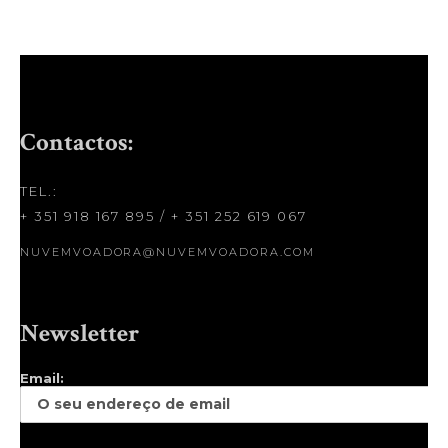
Contactos:
TEL.:
+ 351 918 167 895
/
+ 351 252 619 067
NUVEMVOADORA@NUVEMVOADORA.COM
Newsletter
Email: