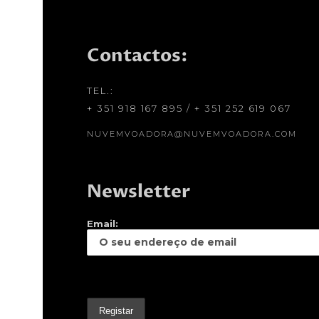
Contactos:
TEL.:
+ 351 918 167 895
/
+ 351 252 619 067
NUVEMVOADORA@NUVEMVOADORA.COM
Newsletter
Email: