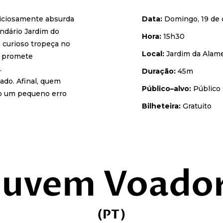
liciosamente absurda
Data
:
Domingo, 19 de 
ndário Jardim do
Hora
:
15h30
 curioso tropeça no
Local
:
Jardim da Alame
e promete
.
Duração
:
45m
ado. Afinal, quem
Público
–
alvo
:
Público 
do um pequeno erro
Bilheteira
:
Gratuito
uvem Voado
(PT)