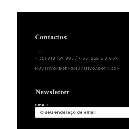
Contactos:
TEL.:
+ 351 918 167 895
/
+ 351 252 619 067
NUVEMVOADORA@NUVEMVOADORA.COM
Newsletter
Email: