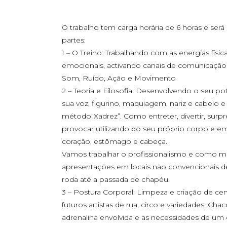
O trabalho tem carga horária de 6 horas e será 
partes:
1 – O Treino: Trabalhando com as energias físic
emocionais, activando canais de comunicação
Som, Ruído, Ação e Movimento
2 – Teoria e Filosofia: Desenvolvendo o seu po
sua voz, figurino, maquiagem, nariz e cabelo e
método“Xadrez”. Como entreter, divertir, surp
provocar utilizando do seu próprio corpo e e
coração, estômago e cabeça.
Vamos trabalhar o profissionalismo e como mo
apresentações em locais não convencionais d
roda até a passada de chapéu.
3 – Postura Corporal: Limpeza e criação de cen
futuros artistas de rua, circo e variedades. Chac
adrenalina envolvida e as necessidades de um 