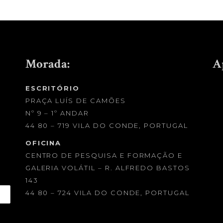
Morada:
A
ESCRITÓRIO
PRAÇA LUÍS DE CAMÕES
Nº 9 – 1º ANDAR
44 80 – 719 VILA DO CONDE, PORTUGAL
OFICINA
CENTRO DE PESQUISA E FORMAÇÃO E
GALERIA VOLÁTIL – R. ALFREDO BASTOS
143
44 80 – 724 VILA DO CONDE, PORTUGAL