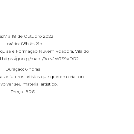
a:17 a 18 de Outubro 2022
Horário: 85h às 21h
squisa e Formação Nuvem Voadora, Vila do
l
https://goo.gl/maps/9oNJW7S9XDR2
Duração: 6 horas
tas e futuros artistas que querem criar ou
olver seu material artístico.
Preço: 80€