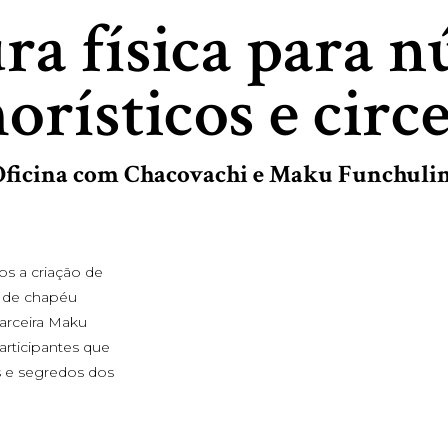
ura física para 
rísticos e circ
Oficina com Chacovachi e Maku Funchulin
os a criação de
 de chapéu
parceira Maku
articipantes que
s e segredos dos