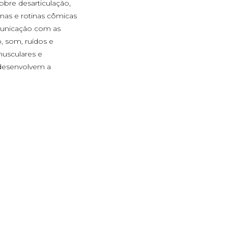
bre desarticulação,
enas e rotinas cômicas
municação com as
, som, ruídos e
musculares e
 desenvolvem a