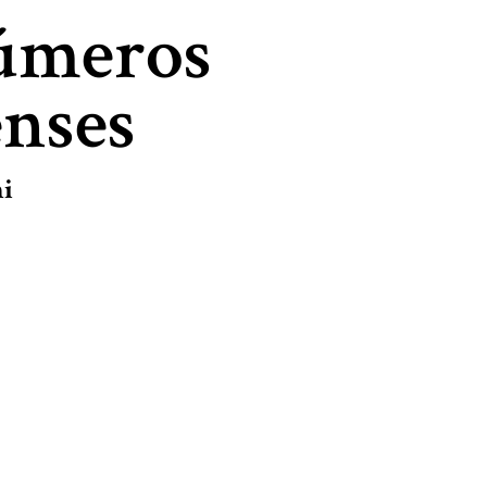
números
enses
i