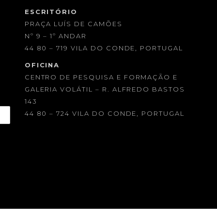
ESCRITÓRIO
PRAÇA LUÍS DE CAMÕES
Nº 9 – 1º ANDAR
44 80 – 719 VILA DO CONDE, PORTUGAL
OFICINA
CENTRO DE PESQUISA E FORMAÇÃO E
GALERIA VOLÁTIL – R. ALFREDO BASTOS
143
44 80 – 724 VILA DO CONDE, PORTUGAL