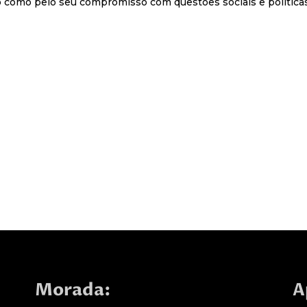
ico como pelo seu compromisso com questões sociais e políticas
Morada:
A