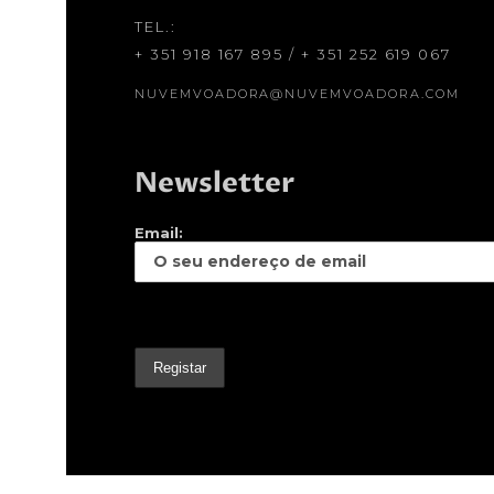
TEL.:
+ 351 918 167 895
/
+ 351 252 619 067
NUVEMVOADORA@NUVEMVOADORA.COM
Newsletter
Email: