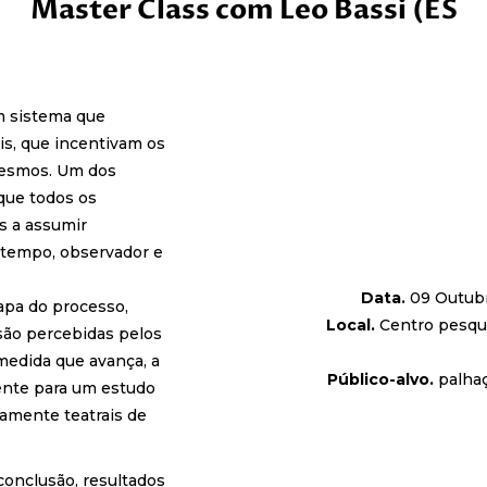
Master Class com Leo Bassi (ES
m sistema que
is, que incentivam os
mesmos. Um dos
que todos os
s a assumir
 tempo, observador e
Data.
09 Outubr
apa do processo,
Local.
Centro pesqui
são percebidas pelos
 medida que avança, a
Público-alvo.
palhaç
nte para um estudo
amente teatrais de
conclusão, resultados