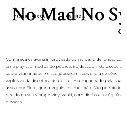
No Mad No Sys
PICNIC CIRCUS
AGENDA
Ci
Com a sua caravana improvisada como pano de fundo, Luís 
uma playlist à medida do público, (re)descobrindo discos de vi
sobre vitaminados e disco-jóqueis míticos e fora de série – o 
explosivo da discoteca de bolso…. Acompanhado pela sua
assistente Flore, que mergulha na multidão. São permitidos d
pedido na sua Vintage Vinyl Vaniti, com direito a autógrafos e
pipocas!