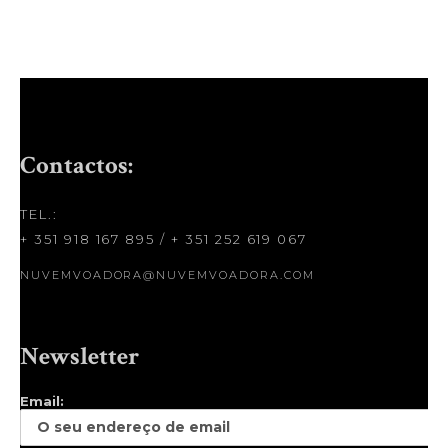
Contactos:
TEL.:
+ 351 918 167 895
/
+ 351 252 619 067
NUVEMVOADORA@NUVEMVOADORA.COM
Newsletter
Email: